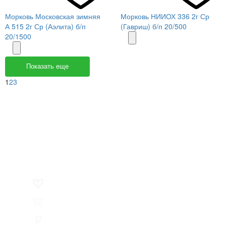
Морковь Московская зимняя
Морковь НИИОХ 336 2г Ср
А 515 2г Ср (Аэлита) б/п
(Гавриш) б/п 20/500
20/1500
Показать еще
1
2
3
Меню
О компании
Контакты
Политика обработки персональных данных
Пользовательское соглашение
Товар недели
Цены ниже закупа
ЛИЧНЫЙ КАБИНЕТ
Избранное
0
Товары
0
Сумма
0 руб.