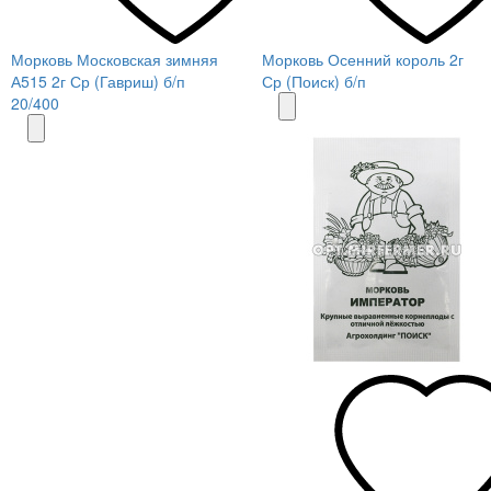
Морковь Московская зимняя
Морковь Осенний король 2г
А515 2г Ср (Гавриш) б/п
Ср (Поиск) б/п
20/400