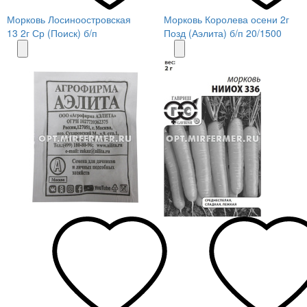
Морковь Лосиноостровская
Морковь Королева осени 2г
13 2г Ср (Поиск) б/п
Позд (Аэлита) б/п 20/1500