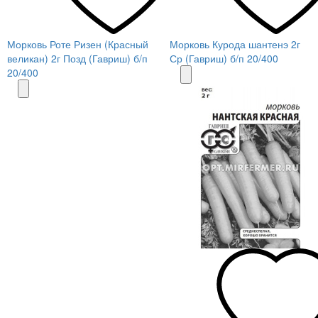
Морковь Роте Ризен (Красный
Морковь Курода шантенэ 2г
великан) 2г Позд (Гавриш) б/п
Ср (Гавриш) б/п 20/400
20/400