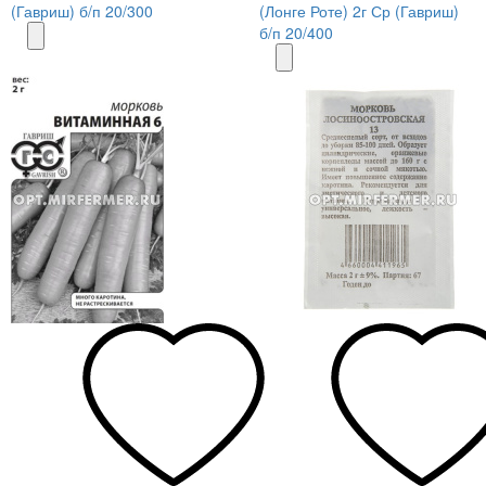
(Гавриш) б/п 20/300
(Лонге Роте) 2г Ср (Гавриш)
б/п 20/400