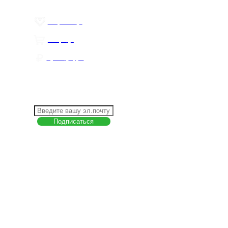
ЛИЧНЫЙ КАБИНЕТ
Избранное
0
Товары
0
Сумма
0 руб.
КАК РАБОТАТЬ С САЙТОМ?
ПОДПИСКА НА НОВОСТИ
Меню
О компании
Контакты
Политика обработки персональных данных
Пользовательское соглашение
Товар недели
Цены ниже закупа