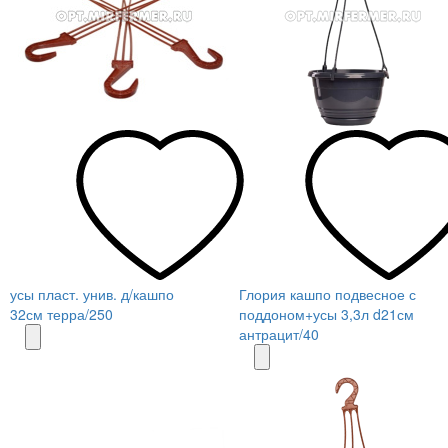
усы пласт. унив. д/кашпо
Глория кашпо подвесное с
32см терра/250
поддоном+усы 3,3л d21см
антрацит/40