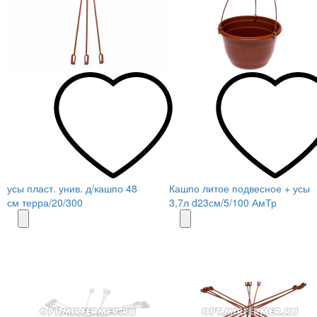
усы пласт. унив. д/кашпо 48
Кашпо литое подвесное + усы
см терра/20/300
3,7л d23см/5/100 АмТр