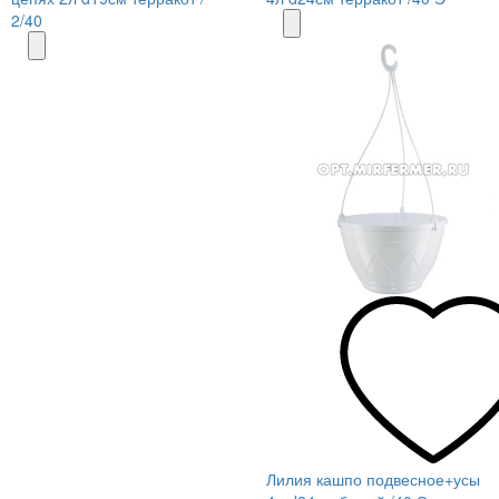
2/40
Лилия кашпо подвесное+усы