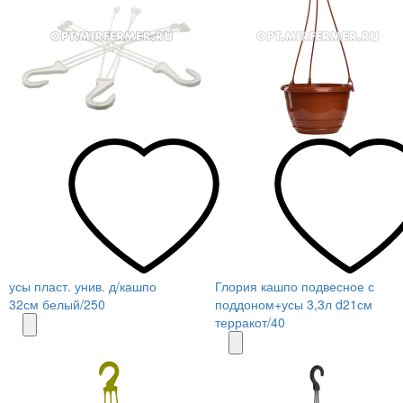
усы пласт. унив. д/кашпо
Глория кашпо подвесное с
32см белый/250
поддоном+усы 3,3л d21см
терракот/40