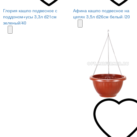
Глория кашпо подвесное с
Афина кашпо подвесное на
поддоном+усы 3,3л d21см
цепях 3,5л d26см белый /20
зеленый/40