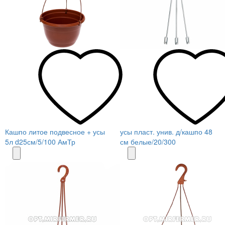
Кашпо литое подвесное + усы
усы пласт. унив. д/кашпо 48
5л d25см/5/100 АмТр
см белые/20/300