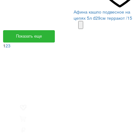
Афина кашпо подвесное на
цепях 5л d29см терракот /15
Показать еще
1
2
3
Меню
О компании
Контакты
Политика обработки персональных данных
Пользовательское соглашение
Товар недели
Цены ниже закупа
ЛИЧНЫЙ КАБИНЕТ
Избранное
0
Товары
0
Сумма
0 руб.