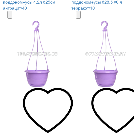
поддоном+усы 4,2л d25см
поддоном+усы d28,5 v6 л
антрацит/40
терракот/10