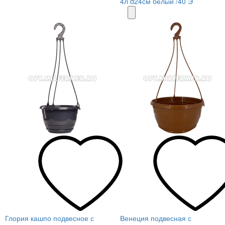
4л d24см белый /40 Э
Глория кашпо подвесное с
Венеция подвесная с