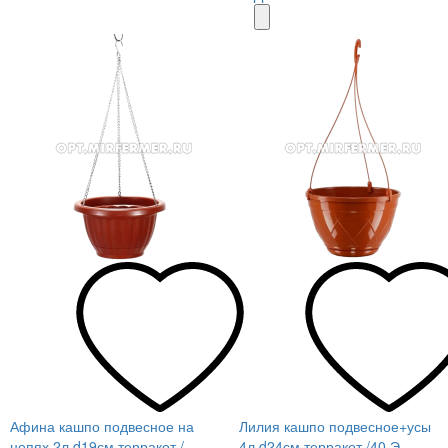
Афина кашпо подвесное на
Лилия кашпо подвесное+усы
цепях 2л d19см терракот /
4л d24см терракот /40 Э