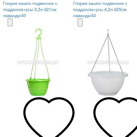
Глория кашпо подвесное с
Глория кашпо подвесное с
поддоном+усы 3,3л d21см
поддоном+усы 4,2л d25см
лаванда/40
лаванда/40