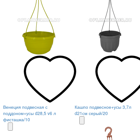
Венеция подвесная с
Кашпо подвесное+усы 3,7л
поддоном+усы d28,5 v6 л
d21см серый/20
фисташка/10