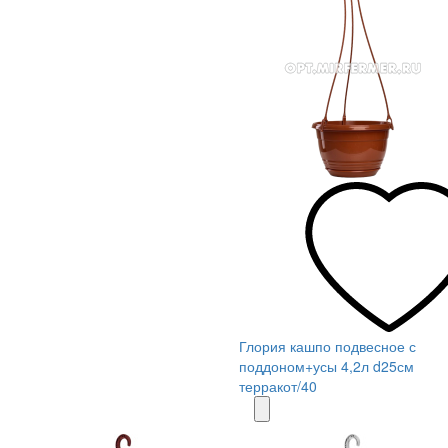
Глория кашпо подвесное с
поддоном+усы 4,2л d25см
терракот/40