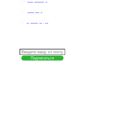
Избранное
0
Товары
0
Сумма
0 руб.
КАК РАБОТАТЬ С САЙТОМ?
ПОДПИСКА НА НОВОСТИ
Меню
О компании
Контакты
Политика обработки персональных данных
Пользовательское соглашение
Товар недели
Цены ниже закупа