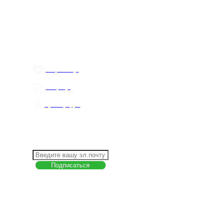
О компании
Контакты
Политика обработки персональных данных
Пользовательское соглашение
Товар недели
Цены ниже закупа
ЛИЧНЫЙ КАБИНЕТ
Избранное
0
Товары
0
Сумма
0 руб.
КАК РАБОТАТЬ С САЙТОМ?
ПОДПИСКА НА НОВОСТИ
Меню
О компании
Контакты
Политика обработки персональных данных