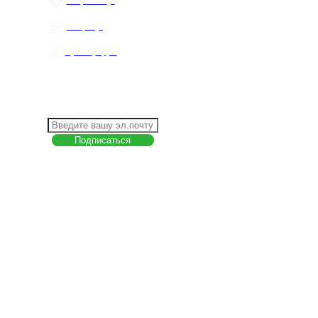
Избранное
0
Товары
0
Сумма
0 руб.
КАК РАБОТАТЬ С САЙТОМ?
ПОДПИСКА НА НОВОСТИ
Меню
О компании
Контакты
Политика обработки персональных данных
Пользовательское соглашение
Товар недели
Цены ниже закупа