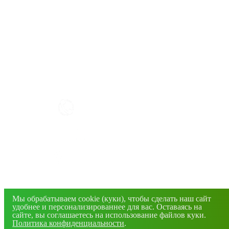
КАК РАБОТАТЬ С САЙТОМ?
+7(4832) 606-813
info@mirfermer.ru
г. Брянск, ул. Фосфоритная, 1В
© 2026 Все права защищены. Информация сайта
защищена законом об авторских правах.
Мы обрабатываем cookie (куки), чтобы сделать наш сайт
удобнее и персонализированнее для вас. Оставаясь на
сайте, вы соглашаетесь на использование файлов куки.
Политика конфиденциальности
.