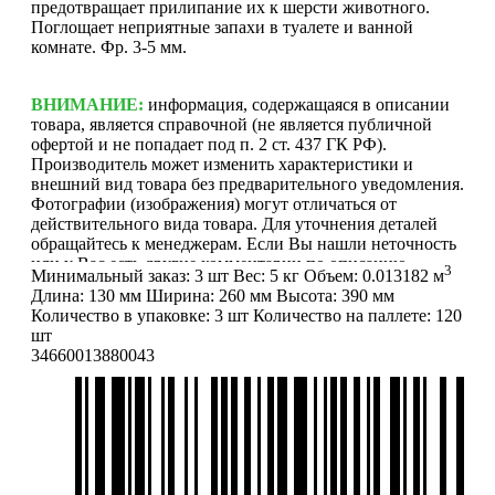
предотвращает прилипание их к шерсти животного.
Поглощает неприятные запахи в туалете и ванной
комнате. Фр. 3-5 мм.
ВНИМАНИЕ:
информация, содержащаяся в описании
товара, является справочной (не является публичной
офертой и не попадает под п. 2 ст. 437 ГК РФ).
Производитель может изменить характеристики и
внешний вид товара без предварительного уведомления.
Фотографии (изображения) могут отличаться от
действительного вида товара. Для уточнения деталей
обращайтесь к менеджерам. Если Вы нашли неточность
или у Вас есть другие комментарии по описанию
3
Минимальный заказ:
3 шт
Вес:
5 кг
Объем:
0.013182 м
товаров - просьба сообщить нам об этом на почту:
Длина:
130 мм
Ширина:
260 мм
Высота:
390 мм
info@mirfermer.ru
Количество в упаковке:
3 шт
Количество на паллете:
120
шт
34660013880043