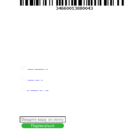
Меню
О компании
Контакты
Политика обработки персональных данных
Пользовательское соглашение
Товар недели
Цены ниже закупа
ЛИЧНЫЙ КАБИНЕТ
Избранное
0
Товары
0
Сумма
0 руб.
КАК РАБОТАТЬ С САЙТОМ?
ПОДПИСКА НА НОВОСТИ