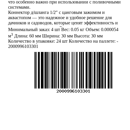
что особенно важно при использовании с поливочными
системами.
Коннектор д/шланга 1/2" с цанговым зажимом и
аквастопом — это надежное и удобное решение для
дачников и садоводов, которые ценят эффективность и
легкость в эксплуатации. Благодаря
Минимальный заказ:
4 шт
Вес:
0.05 кг
Объем:
0.000054
высококачественным материалам и продуманной
3
м
Длина:
60 мм
Ширина:
30 мм
Высота:
30 мм
конструкции, он прослужит вам долго и обеспечит
Количество в упаковке:
24 шт
Количество на паллете:
-
надежную работу вашей поливочной системы.
2000996103301
Выберите этот коннектор, чтобы сделать процесс
полива более комфортным и безопасным!
ВНИМАНИЕ:
информация, содержащаяся в описании
товара, является справочной (не является публичной
офертой и не попадает под п. 2 ст. 437 ГК РФ).
Производитель может изменить характеристики и
внешний вид товара без предварительного уведомления.
Фотографии (изображения) могут отличаться от
действительного вида товара. Для уточнения деталей
Меню
обращайтесь к менеджерам. Если Вы нашли неточность
О компании
или у Вас есть другие комментарии по описанию
Контакты
товаров - просьба сообщить нам об этом на почту:
Политика обработки персональных данных
info@mirfermer.ru
Пользовательское соглашение