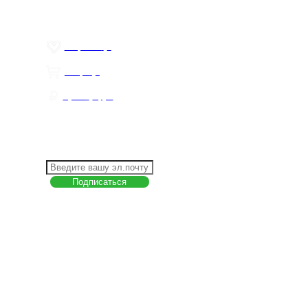
Товар недели
Цены ниже закупа
ЛИЧНЫЙ КАБИНЕТ
Избранное
0
Товары
0
Сумма
0 руб.
КАК РАБОТАТЬ С САЙТОМ?
ПОДПИСКА НА НОВОСТИ
Меню
О компании
Контакты
Политика обработки персональных данных
Пользовательское соглашение
Товар недели
Цены ниже закупа