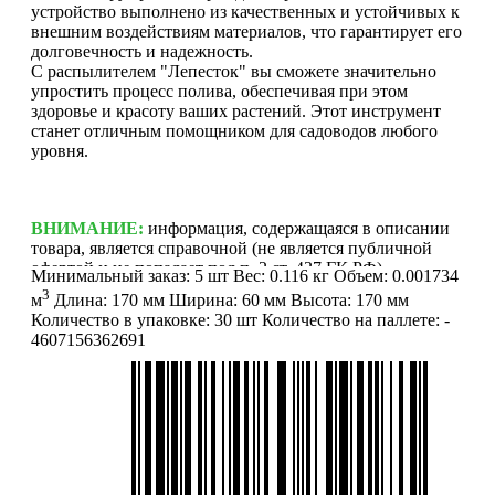
устройство выполнено из качественных и устойчивых к
внешним воздействиям материалов, что гарантирует его
долговечность и надежность.
С распылителем "Лепесток" вы сможете значительно
упростить процесс полива, обеспечивая при этом
здоровье и красоту ваших растений. Этот инструмент
станет отличным помощником для садоводов любого
уровня.
ВНИМАНИЕ:
информация, содержащаяся в описании
товара, является справочной (не является публичной
офертой и не попадает под п. 2 ст. 437 ГК РФ).
Минимальный заказ:
5 шт
Вес:
0.116 кг
Объем:
0.001734
Производитель может изменить характеристики и
3
м
Длина:
170 мм
Ширина:
60 мм
Высота:
170 мм
внешний вид товара без предварительного уведомления.
Количество в упаковке:
30 шт
Количество на паллете:
-
Фотографии (изображения) могут отличаться от
4607156362691
действительного вида товара. Для уточнения деталей
обращайтесь к менеджерам. Если Вы нашли неточность
или у Вас есть другие комментарии по описанию
товаров - просьба сообщить нам об этом на почту:
info@mirfermer.ru