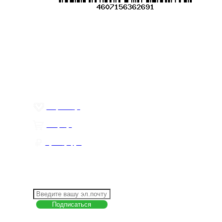
Меню
О компании
Контакты
Политика обработки персональных данных
Пользовательское соглашение
Товар недели
Цены ниже закупа
ЛИЧНЫЙ КАБИНЕТ
Избранное
0
Товары
0
Сумма
0 руб.
КАК РАБОТАТЬ С САЙТОМ?
ПОДПИСКА НА НОВОСТИ