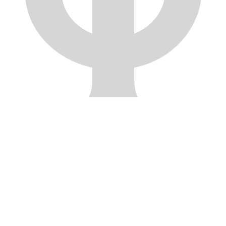
+7 (4832) 606-813
Заказать звонок
Актуальные цены и акции - доступны после регистрации!
+7 (4832) 606-
813