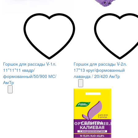
Горшок для рассады V-1л.
Горшок для рассады V-2л.
11*11*11 квадр/
17*13 круг/формованный
формованный/50/900 МС/
лаванда / 20/420 АмТр
АмТр