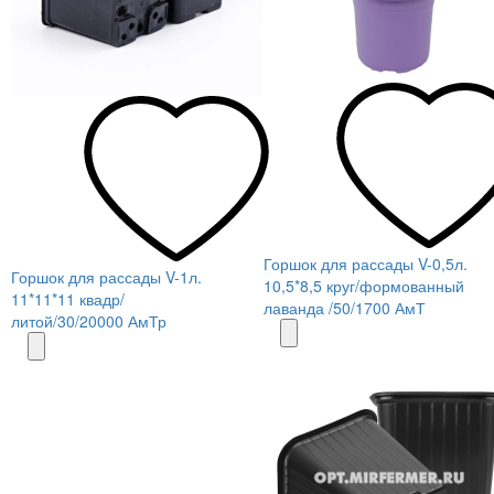
Горшок для рассады V-0,5л.
Горшок для рассады V-1л.
10,5*8,5 круг/формованный
11*11*11 квадр/
лаванда /50/1700 АмТ
литой/30/20000 АмТр