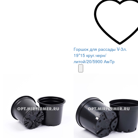
Горшок для рассады V-3л.
19*15 круг.черн/
литой/20/5900 АмТр