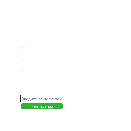
О компании
Контакты
Политика обработки персональных данных
Пользовательское соглашение
Товар недели
Цены ниже закупа
ЛИЧНЫЙ КАБИНЕТ
Избранное
0
Товары
0
Сумма
0 руб.
КАК РАБОТАТЬ С САЙТОМ?
ПОДПИСКА НА НОВОСТИ
Меню
О компании