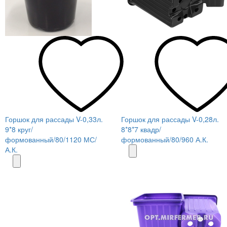
Горшок для рассады V-0,33л.
Горшок для рассады V-0,28л.
9*8 круг/
8*8*7 квадр/
формованный/80/1120 МС/
формованный/80/960 А.К.
А.К.