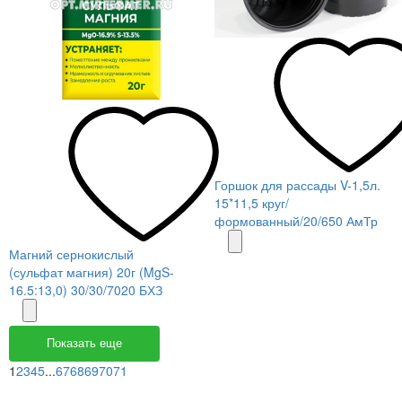
Горшок для рассады V-1,5л.
15*11,5 круг/
формованный/20/650 АмТр
Магний сернокислый
(сульфат магния) 20г (MgS-
16.5:13,0) 30/30/7020 БХЗ
Показать еще
1
2
3
4
5
...
67
68
69
70
71
Меню