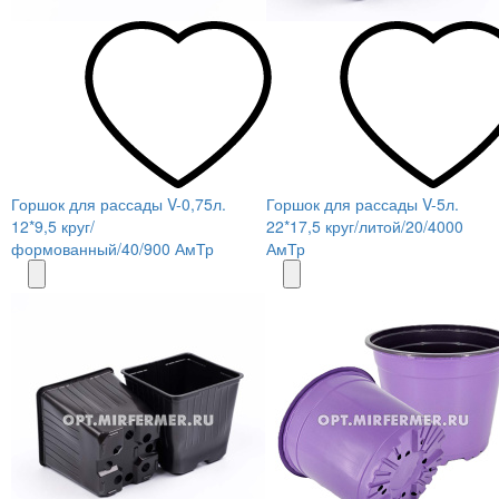
Горшок для рассады V-0,75л.
Горшок для рассады V-5л.
12*9,5 круг/
22*17,5 круг/литой/20/4000
формованный/40/900 АмТр
АмТр