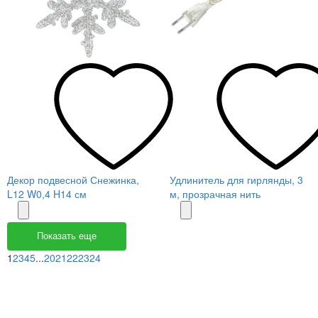
Декор подвесной Снежинка,
Удлинитель для гирлянды, 3
L12 W0,4 H14 см
м, прозрачная нить
Показать еще
1
2
3
4
5
...
20
21
22
23
24
Меню
О компании
Контакты