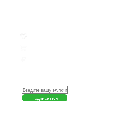
Политика обработки персональных данных
Пользовательское соглашение
Товар недели
Цены ниже закупа
ЛИЧНЫЙ КАБИНЕТ
Избранное
0
Товары
0
Сумма
0 руб.
КАК РАБОТАТЬ С САЙТОМ?
ПОДПИСКА НА НОВОСТИ
Меню
О компании
Контакты
Политика обработки персональных данных