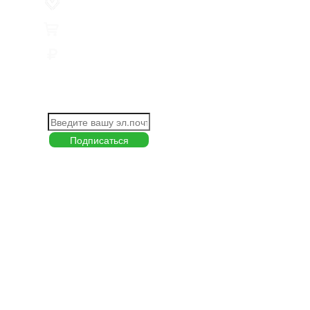
Избранное
0
Товары
0
Сумма
0 руб.
КАК РАБОТАТЬ С САЙТОМ?
ПОДПИСКА НА НОВОСТИ
Меню
О компании
Контакты
Политика обработки персональных данных
Пользовательское соглашение
Товар недели
Цены ниже закупа