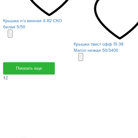
Крышка п/э винная d-82 СКО
белая 5/50
Крышка твист офф III-38
Магол низкая 50/3400
Показать еще
1
2
Меню
О компании
Контакты
Политика обработки персональных данных
Пользовательское соглашение
Товар недели
Цены ниже закупа
ЛИЧНЫЙ КАБИНЕТ