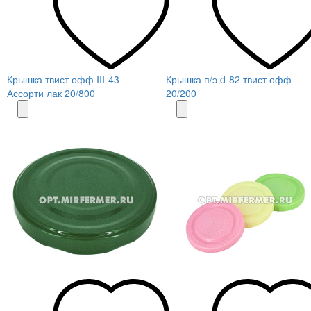
Крышка твист офф III-43
Крышка п/э d-82 твист офф
Ассорти лак 20/800
20/200