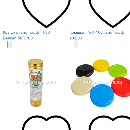
Крышка твист офф III-53
Крышка п/э d-100 твист офф
Белкап 50/1700
10/200