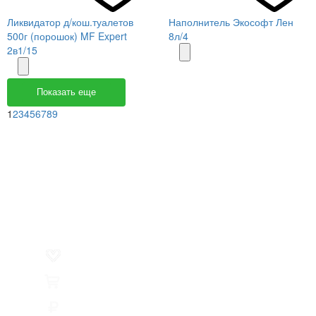
Ликвидатор д/кош.туалетов
Наполнитель Экософт Лен
500г (порошок) MF Expert
8л/4
2в1/15
Показать еще
1
2
3
4
5
6
7
8
9
Меню
О компании
Контакты
Политика обработки персональных данных
Пользовательское соглашение
Товар недели
Цены ниже закупа
ЛИЧНЫЙ КАБИНЕТ
Избранное
0
Товары
0
Сумма
0 руб.