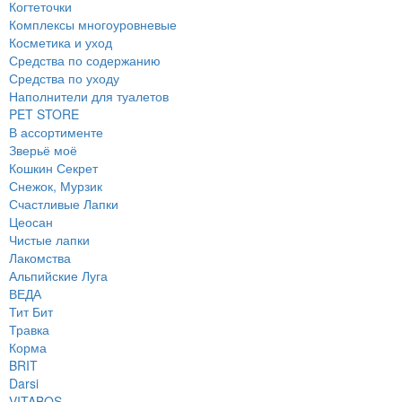
Когтеточки
Комплексы многоуровневые
Косметика и уход
Средства по содержанию
Средства по уходу
Наполнители для туалетов
PET STORE
В ассортименте
Зверьё моё
Кошкин Секрет
Снежок, Мурзик
Счастливые Лапки
Цеосан
Чистые лапки
Лакомства
Альпийские Луга
ВЕДА
Тит Бит
Травка
Корма
BRIT
Darsi
VITABOS